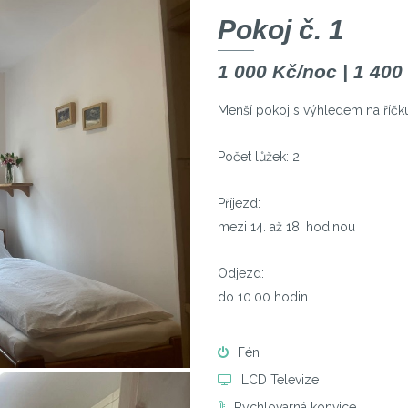
Pokoj č. 1
1 000 Kč/noc | 1 400
Menší pokoj s výhledem na říčk
Počet lůžek: 2
Příjezd:
mezi 14. až 18. hodinou
Odjezd:
do 10.00 hodin
Fén
LCD Televize
Rychlovarná konvice